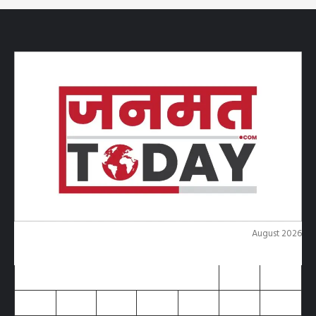
August 2026
M
T
W
T
F
S
S
1
2
3
4
5
6
7
8
9