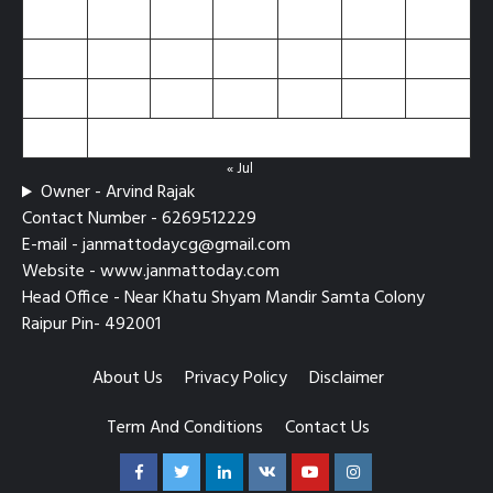
10
11
12
13
14
15
16
17
18
19
20
21
22
23
24
25
26
27
28
29
30
31
« Jul
Owner - Arvind Rajak
Contact Number - 6269512229
E-mail - janmattodaycg@gmail.com
Website - www.janmattoday.com
Head Office - Near Khatu Shyam Mandir Samta Colony
Raipur Pin- 492001
About Us
Privacy Policy
Disclaimer
Term And Conditions
Contact Us
Facebook
Twitter
Linkedin
VK
Youtube
Instagram