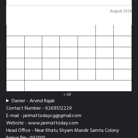
August 2026
M
T
W
T
F
S
S
1
2
3
4
5
6
7
8
9
10
11
12
13
14
15
16
17
18
19
20
21
22
23
24
25
26
27
28
29
30
31
« Jul
Owner - Arvind Rajak
Contact Number - 6269512229
E-mail - janmattodaycg@gmail.com
Website - www.janmattoday.com
Head Office - Near Khatu Shyam Mandir Samta Colony