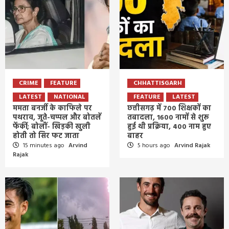
CRIME
FEATURE
CHHATTISGARH
LATEST
NATIONAL
FEATURE
LATEST
ममता बनर्जी के काफिले पर
छत्तीसगढ़ में 700 शिक्षकों का
पथराव, जूते-चप्पल और बोतलें
तबादला, 1600 नामों से शुरू
फेंकीं; बोलीं- खिड़की खुली
हुई थी प्रक्रिया, 400 नाम हुए
होती तो सिर फट जाता
बाहर
15 minutes ago
Arvind
5 hours ago
Arvind Rajak
Rajak