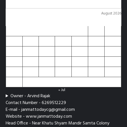
August 2026
M
T
W
T
F
S
S
1
2
3
4
5
6
7
8
9
10
11
12
13
14
15
16
17
18
19
20
21
22
23
24
25
26
27
28
29
30
31
« Jul
Owner - Arvind Rajak
Contact Number - 6269512229
E-mail - janmattodaycg@gmail.com
Website - www.janmattoday.com
Head Office - Near Khatu Shyam Mandir Samta Colony