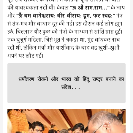
भूत राज सरकार के दरबार में कोई भी पूजा सामग्री या बलि
की आवश्यकता नहीं थी। केवल
“ऊ श्री राम.राम…”
के जाप
और
“ऊँ बम बागेश्वराय: बीर-बीराय: हूम, फट स्वह:”
मंत्र
से तंत्र-मंत्र और बाधाएं दूर की गईं। इस दौरान कई लोग झूम
उठे, चिल्लाए और कुछ को मंत्रों के माध्यम से शांति प्राप्त हुई।
एक बुजुर्ग महिला, जिसे भूत ने जकड़ा था, मुंह बांधकर नाच
रही थी, लेकिन मंत्रों और आर्शीवाद के बाद वह खुशी-खुशी
अपने घर लौट गई।
धर्मांतरण रोकने और भारत को हिंदू राष्ट्र बनाने का
संदेश...