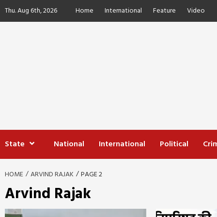
Skip
Thu. Aug 6th, 2026
Home
International
Feature
Video
to
content
State
National
International
Political
Cri
HOME
ARVIND RAJAK
PAGE 2
Arvind Rajak