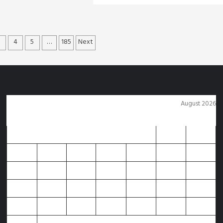
आवाज
4 days ago
Arvind Rajak
3
4
5
…
185
Next
August 2026
M
T
W
T
F
S
S
1
2
3
4
5
6
7
8
9
10
11
12
13
14
15
16
17
18
19
20
21
22
23
24
25
26
27
28
29
30