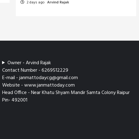
2 days ago
Arvind Rajak
Owner - Arvind Rajak
Contact Number - 6269512229
E-mail - janmattodaycg@gmail.com
Website - www.janmattoday.com
Head Office - Near Khatu Shyam Mandir Samta Colony Raipur
Pin- 492001