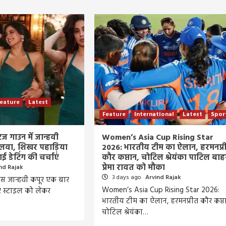
eature
Latest
Feature
International
Latest
Spor
ेज गाउन में जान्हवी
Women’s Asia Cup Rising Star
जलवा, शिखर पहाड़िया
2026: भारतीय टीम का ऐलान, हरमनप्र
़ाई डेटिंग की चर्चाएं
कौर कप्तान, चोटिल श्रेयंका पाटिल बाह
प्रेमा रावत को मौका
nd Rajak
3 days ago
Arvind Rajak
्रेस जान्हवी कपूर एक बार
Entertainment
Feature
Latest
National
Women’s Asia Cup Rising Star 2026:
 स्टाइल को लेकर
भारतीय टीम का ऐलान, हरमनप्रीत कौर कप्ता
दिग्गज पार्श्व गायिका जमुना रानी का निधन, 88 वर्ष की उ
चोटिल श्रेयंका…
में ली अंतिम सांस, 6000 से अधिक गीतों को दी थी