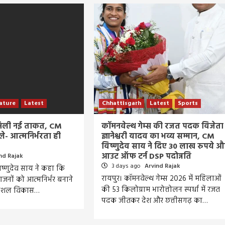
ature
Latest
Chhattisgarh
Latest
Sports
 मिली नई ताकत, CM
कॉमनवेल्थ गेम्स की रजत पदक विजेता
ले- आत्मनिर्भरता ही
ज्ञानेश्वरी यादव का भव्य सम्मान, CM
विष्णुदेव साय ने दिए 30 लाख रुपये औ
आउट ऑफ टर्न DSP पदोन्नति
nd Rajak
3 days ago
Arvind Rajak
 विष्णुदेव साय ने कहा कि
रायपुर। कॉमनवेल्थ गेम्स 2026 में महिलाओं
गजनों को आत्मनिर्भर बनाने
की 53 किलोग्राम भारोत्तोलन स्पर्धा में रजत
कौशल विकास…
पदक जीतकर देश और छत्तीसगढ़ का…