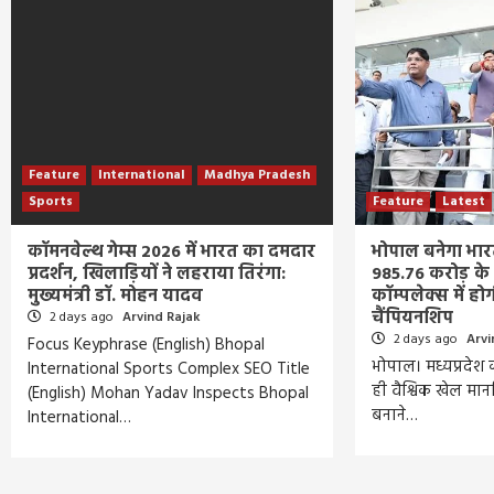
Feature
International
Madhya Pradesh
Sports
Feature
Latest
कॉमनवेल्थ गेम्स 2026 में भारत का दमदार
भोपाल बनेगा भारत
प्रदर्शन, खिलाड़ियों ने लहराया तिरंगा:
985.76 करोड़ के इ
मुख्यमंत्री डॉ. मोहन यादव
कॉम्पलेक्स में 
चैंपियनशिप
2 days ago
Arvind Rajak
2 days ago
Arvi
Focus Keyphrase (English) Bhopal
भोपाल। मध्यप्रदेश
International Sports Complex SEO Title
ही वैश्विक खेल मा
(English) Mohan Yadav Inspects Bhopal
बनाने…
International…