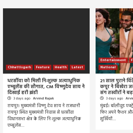
Entertainment
F
Chhattisgarh
Feature
Health
Latest
National
धरसींवा को मिली निःशुल्क अत्याधुनिक
21 साल पुराने विंट
एम्बुलेंस की सौगात, CM विष्णुदेव साय ने
कपूर ने बिखेरा 
दिखाई हरी झंडी
संग तस्वीरों ने बढ
3 days ago
Arvind Rajak
3 days ago
Arvi
रायपुर। मुख्यमंत्री विष्णु देव साय ने राजधानी
मुंबई। बॉलीवुड एक्ट
रायपुर स्थित मुख्यमंत्री निवास से धरसींवा
फिर अपने फैशन और
विधानसभा क्षेत्र के लिए निःशुल्क अत्याधुनिक
सुर्खियों…
एम्बुलेंस…