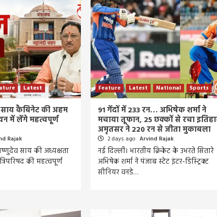
ature
Latest
Feature
Latest
National
Sports
 साय कैबिनेट की अहम
91 गेंदों में 233 रन… अभिषेक शर्मा ने
में लेंगे महत्वपूर्ण
मचाया तूफान, 25 छक्कों से रचा इतिहा
अमृतसर ने 220 रन से जीता मुकाबला
nd Rajak
2 days ago
Arvind Rajak
विष्णुदेव साय की अध्यक्षता
नई दिल्ली। भारतीय क्रिकेट के उभरते सितारे
मंत्रिपरिषद की महत्वपूर्ण
अभिषेक शर्मा ने पंजाब स्टेट इंटर-डिस्ट्रिक्ट
सीनियर वनडे…